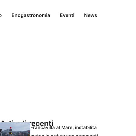
o
Enogastronomia
Eventi
News
Articoli recenti
Francavilla al Mare, instabilità
meteo in arrivo: aggiornamenti