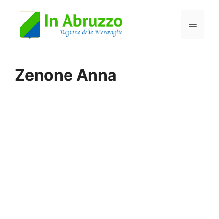
Vai
Menu
al
contenuto
Zenone Anna