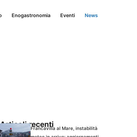
o
Enogastronomia
Eventi
News
Articoli recenti
Francavilla al Mare, instabilità
meteo in arrivo: aggiornamenti