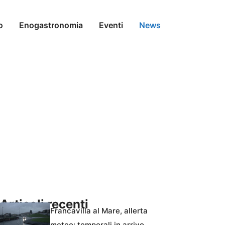
o
Enogastronomia
Eventi
News
Articoli recenti
Francavilla al Mare, allerta
meteo: temporali in arrivo