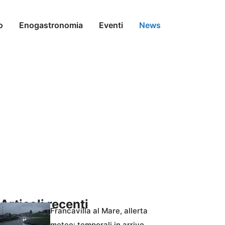
o
Enogastronomia
Eventi
News
Articoli recenti
Francavilla al Mare, allerta
meteo: temporali in arrivo