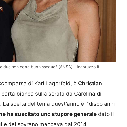
a le due non corre buon sangue? (ANSA) – Inabruzzo.it
a scomparsa di Karl Lagerfeld, è
Christian
to carta bianca sulla serata da Carolina di
. La scelta del tema quest’anno è “disco anni
ène
ha suscitato uno stupore generale
dato il
glie del sovrano mancava dal 2014.