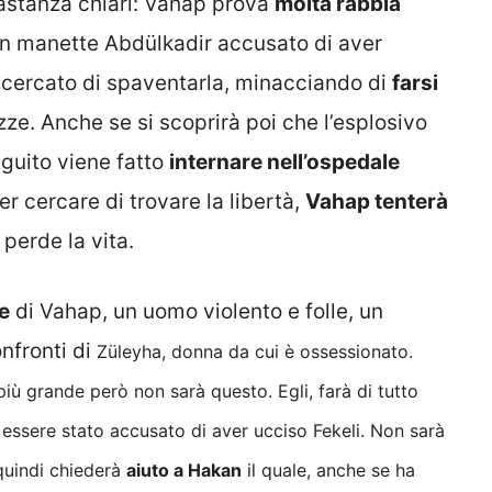
bastanza chiari: Vahap prova
molta rabbia
 in manette Abdülkadir accusato di aver
a cercato di spaventarla, minacciando di
farsi
ze. Anche se si scoprirà poi che l’esplosivo
seguito viene fatto
internare nell’ospedale
r cercare di trovare la libertà,
Vahap tenterà
perde la vita.
e
di Vahap, un uomo violento e folle, un
nfronti di
Züleyha, donna da cui è ossessionato.
a più grande però non sar
à questo. Egli, farà di tutto
 essere stato accusato di aver ucciso
Fekeli. Non sarà
 quindi chiederà
aiuto a
Hakan
il quale, anche se ha