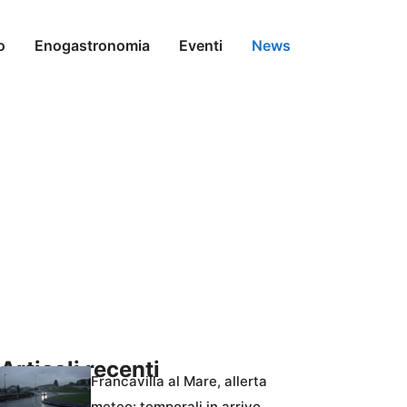
o
Enogastronomia
Eventi
News
Articoli recenti
Francavilla al Mare, allerta
meteo: temporali in arrivo