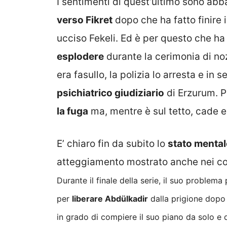
I sentimenti di quest’ultimo sono ab
verso Fikret
dopo che ha fatto finire
ucciso Fekeli. Ed è per questo che h
esplodere
durante la cerimonia di noz
era fasullo, la polizia lo arresta e in 
psichiatrico giudiziario
di Erzurum. Pe
la fuga
ma, mentre è sul tetto, cade e 
E’ chiaro fin da subito lo
stato mental
atteggiamento mostrato anche nei co
Durante il finale della serie, il suo problem
per
liberare
Abdülkadir
dalla prigione dopo
in grado di compiere il suo piano da solo e