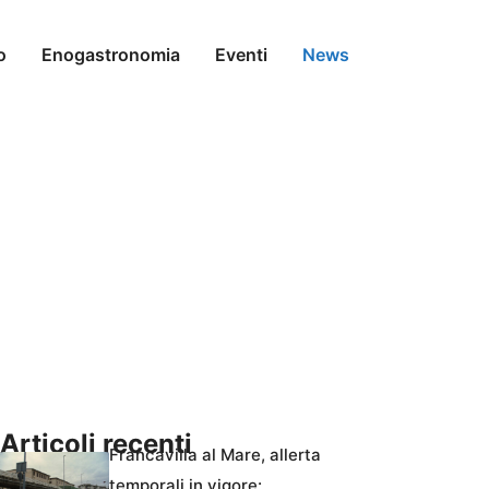
o
Enogastronomia
Eventi
News
Articoli recenti
Francavilla al Mare, allerta
temporali in vigore: