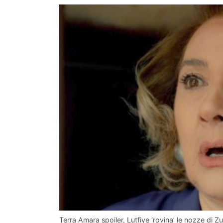
Terra Amara spoiler, Lutfiye ‘rovina’ le nozze di Zu