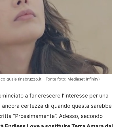
o quale (inabruzzo.it – Fonte foto: Mediaset Infinity)
minciato a far crescere l’interesse per una
a ancora certezza di quando questa sarebbe
scritta “Prossimamente”. Adesso, secondo
à Endless Love a sostituire Terra Amara dal