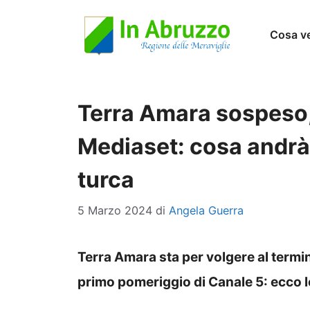
Vai
Cosa v
al
contenuto
Terra Amara sospeso,
Mediaset: cosa andrà 
turca
5 Marzo 2024
di
Angela Guerra
Terra Amara sta per volgere al termin
primo pomeriggio di Canale 5: ecco l