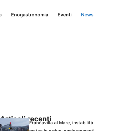
o
Enogastronomia
Eventi
News
Articoli recenti
Francavilla al Mare, instabilità
meteo in arrivo: aggiornamenti