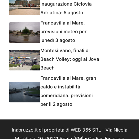
inaugurazione Ciclovia
Adriatica: 5 agosto
Francavilla al Mare,
previsioni meteo per
lunedì 3 agosto
Montesilvano, finali di
Beach Volley: oggi al Jova
Beach
Francavilla al Mare, gran
caldo e instabilità
pomeridiana: previsioni
per il 2 agosto
Inabruzzo.it di proprietà di WEB 365 SRL - Via Nicola
Marchese 10, 00141 Roma (RM) - Codice Fiscale e