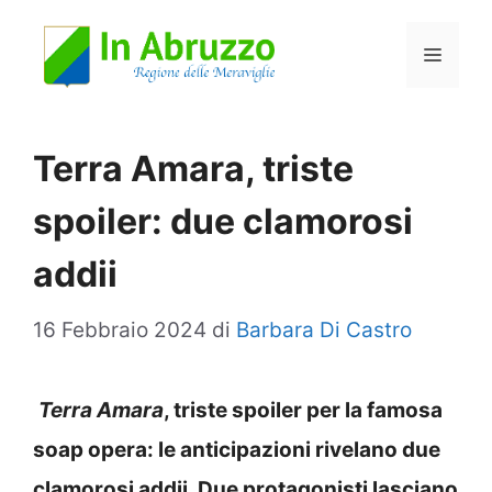
Vai
Menu
al
contenuto
Terra Amara, triste
spoiler: due clamorosi
addii
16 Febbraio 2024
di
Barbara Di Castro
Terra Amara
, triste spoiler per la famosa
soap opera: le anticipazioni rivelano due
clamorosi addii. Due protagonisti lasciano