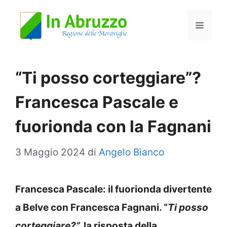
Vai
Menu
al
contenuto
“Ti posso corteggiare”?
Francesca Pascale e
fuorionda con la Fagnani
3 Maggio 2024
di
Angelo Bianco
Francesca Pascale: il fuorionda divertente
a Belve con Francesca Fagnani. “
Ti posso
corteggiare?”,
la risposta della