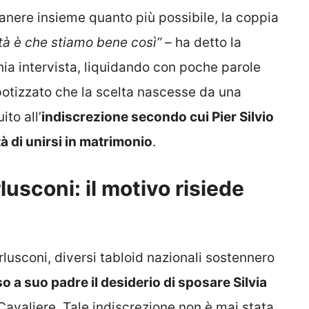
manere insieme quanto più possibile, la coppia
ità è che stiamo bene così”
– ha detto la
ia intervista, liquidando con poche parole
ipotizzato che la scelta nascesse da una
ito all’
indiscrezione secondo cui Pier Silvio
à di unirsi in matrimonio
.
usconi: il motivo risiede
rlusconi, diversi tabloid nazionali sostennero
 a suo padre il desiderio di sposare Silvia
Cavaliere. Tale indiscrezione non è mai stata