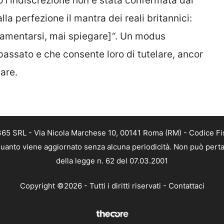
 l’indiscrezione non è stata confermata dai
lla perfezione il mantra dei reali britannici:
amentarsi, mai spiegare]
“
. Un modus
assato e che consente loro di tutelare, ancor
iare.
 365 SRL - Via Nicola Marchese 10, 00141 Roma (RM) - Codice Fis
n quanto viene aggiornato senza alcuna periodicità. Non può perta
della legge n. 62 del 07.03.2001
Copyright ©2026 - Tutti i diritti riservati -
Contattaci