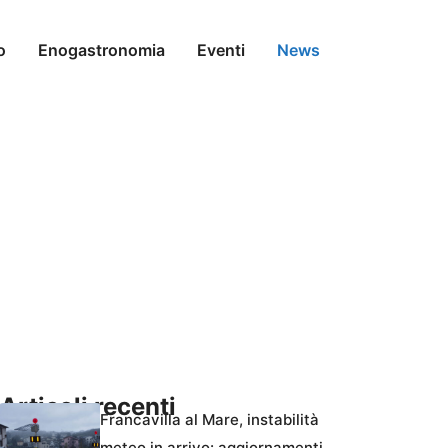
o
Enogastronomia
Eventi
News
Articoli recenti
Francavilla al Mare, instabilità
meteo in arrivo: aggiornamenti