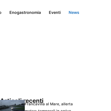
o
Enogastronomia
Eventi
News
Articoli recenti
Francavilla al Mare, allerta
meteo: temporali in arrivo