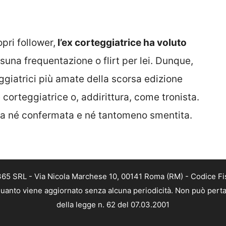
pri follower,
l’ex corteggiatrice ha voluto
ssuna frequentazione o flirt per lei. Dunque,
giatrici più amate della scorsa edizione
orteggiatrice o, addirittura, come tronista.
ta né confermata e né tantomeno smentita.
 365 SRL - Via Nicola Marchese 10, 00141 Roma (RM) - Codice Fis
n quanto viene aggiornato senza alcuna periodicità. Non può perta
della legge n. 62 del 07.03.2001