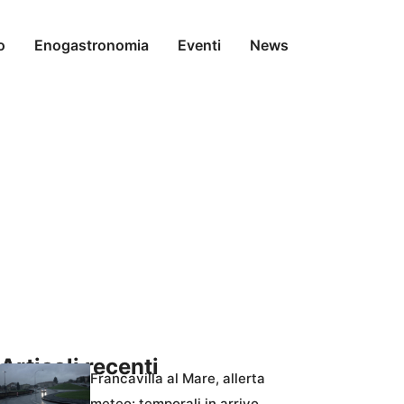
o
Enogastronomia
Eventi
News
Articoli recenti
Francavilla al Mare, allerta
meteo: temporali in arrivo