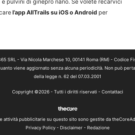
e pulvini di ginepro nano. Se volete recarvici
icare
l’app AllTrails su iOS o Android
per
 365 SRL - Via Nicola Marchese 10, 00141 Roma (RM) - Codice Fis
n quanto viene aggiornato senza alcuna periodicità. Non può perta
della legge n. 62 del 07.03.2001
Copyright ©2026 - Tutti i diritti riservati -
Contattaci
e attività pubblicitarie su questo sito sono gestite da theCoreA
Privacy Policy
-
Disclaimer
-
Redazione