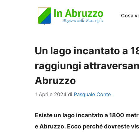
Vai
Cosa v
al
contenuto
Un lago incantato a 18
raggiungi attraversan
Abruzzo
1 Aprile 2024
di
Pasquale Conte
Esiste un lago incantato a 1800 metri
e Abruzzo. Ecco perché dovreste visi