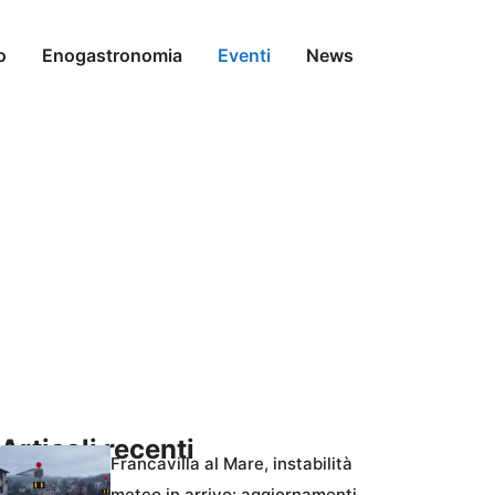
o
Enogastronomia
Eventi
News
Articoli recenti
Francavilla al Mare, instabilità
meteo in arrivo: aggiornamenti