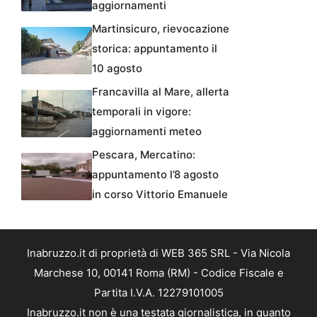
aggiornamenti
Martinsicuro, rievocazione
storica: appuntamento il
10 agosto
Francavilla al Mare, allerta
temporali in vigore:
aggiornamenti meteo
Pescara, Mercatino:
appuntamento l’8 agosto
in corso Vittorio Emanuele
Inabruzzo.it di proprietà di WEB 365 SRL - Via Nicola
Marchese 10, 00141 Roma (RM) - Codice Fiscale e
Partita I.V.A. 12279101005
Inabruzzo.it non è una testata giornalistica, in quanto