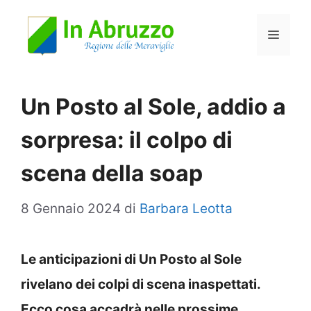
Vai
Menu
al
contenuto
Un Posto al Sole, addio a
sorpresa: il colpo di
scena della soap
8 Gennaio 2024
di
Barbara Leotta
Le anticipazioni di Un Posto al Sole
rivelano dei colpi di scena inaspettati.
Ecco cosa accadrà nelle prossime