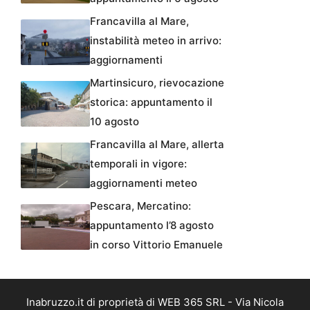
Francavilla al Mare,
instabilità meteo in arrivo:
aggiornamenti
Martinsicuro, rievocazione
storica: appuntamento il
10 agosto
Francavilla al Mare, allerta
temporali in vigore:
aggiornamenti meteo
Pescara, Mercatino:
appuntamento l’8 agosto
in corso Vittorio Emanuele
Inabruzzo.it di proprietà di WEB 365 SRL - Via Nicola