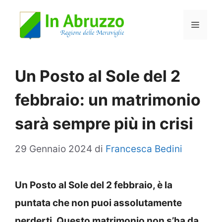
Vai
Menu
al
contenuto
Un Posto al Sole del 2
febbraio: un matrimonio
sarà sempre più in crisi
29 Gennaio 2024
di
Francesca Bedini
Un Posto al Sole del 2 febbraio, è la
puntata che non puoi assolutamente
perderti. Questo matrimonio non s’ha da