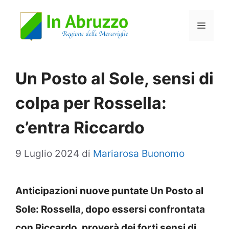
Vai
Menu
al
contenuto
Un Posto al Sole, sensi di
colpa per Rossella:
c’entra Riccardo
9 Luglio 2024
di
Mariarosa Buonomo
Anticipazioni nuove puntate Un Posto al
Sole: Rossella, dopo essersi confrontata
con Riccardo, proverà dei forti sensi di