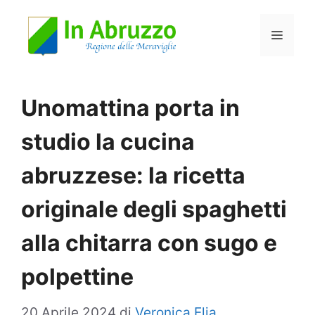
Vai
Menu
al
contenuto
Unomattina porta in
studio la cucina
abruzzese: la ricetta
originale degli spaghetti
alla chitarra con sugo e
polpettine
20 Aprile 2024
di
Veronica Elia