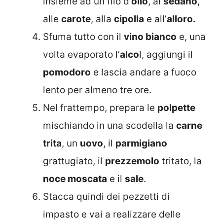
insieme ad un filo d’
olio
, al
sedano
,
alle
carote
, alla
cipolla
e all’
alloro.
Sfuma tutto con il
vino bianco
e, una
volta evaporato l’
alco
l, aggiungi il
pomodoro
e lascia andare a fuoco
lento per almeno tre ore.
Nel frattempo, prepara le
polpette
mischiando in una scodella la
carne
trita
, un
uovo
, il
parmigiano
grattugiato, il
prezzemolo
tritato, la
noce moscata
e il
sale
.
Stacca quindi dei pezzetti di
impasto e vai a realizzare delle