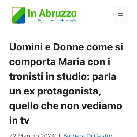
Vai
Menu
al
contenuto
Uomini e Donne come si
comporta Maria con i
tronisti in studio: parla
un ex protagonista,
quello che non vediamo
in tv
22 Maggio 2024
di
Barbara Di Castro