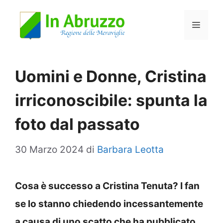
Vai
Menu
al
contenuto
Uomini e Donne, Cristina
irriconoscibile: spunta la
foto dal passato
30 Marzo 2024
di
Barbara Leotta
Cosa è successo a Cristina Tenuta? I fan
se lo stanno chiedendo incessantemente
a causa di uno scatto che ha pubblicato