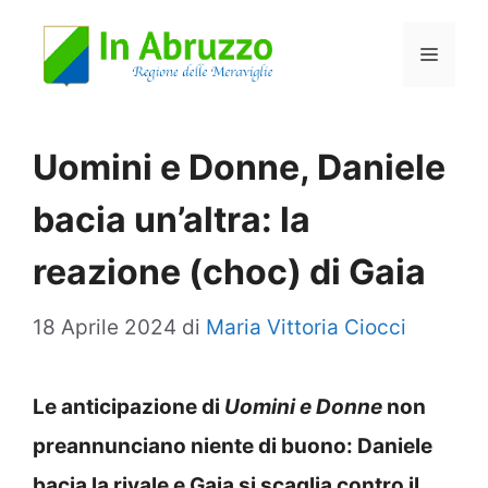
Vai
Menu
al
contenuto
Uomini e Donne, Daniele
bacia un’altra: la
reazione (choc) di Gaia
18 Aprile 2024
di
Maria Vittoria Ciocci
Le anticipazione di
Uomini e Donne
non
preannunciano niente di buono: Daniele
bacia la rivale e Gaia si scaglia contro il