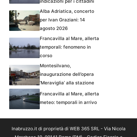
indicazioni per i cittadini
Alba Adriatica, concerto
per Ivan Graziani: 14
agosto 2026
Francavilla al Mare, allerta
temporali: fenomeno in
corso
Montesilvano,
inaugurazione dell’opera
‘Meraviglia’ alla stazione
Francavilla al Mare, allerta
meteo: temporali in arrivo
Inabruzzo.it di proprietà di WEB 365 SRL - Via Nicola