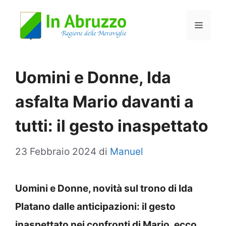
Vai
Menu
al
contenuto
Uomini e Donne, Ida
asfalta Mario davanti a
tutti: il gesto inaspettato
23 Febbraio 2024
di
Manuel
Uomini e Donne, novità sul trono di Ida
Platano dalle anticipazioni: il gesto
inaspettato nei confronti di Mario, ecco