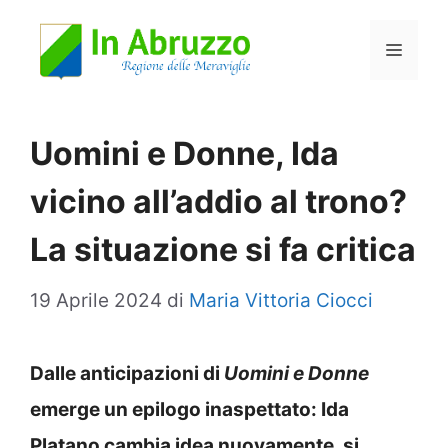
Vai
Menu
al
contenuto
Uomini e Donne, Ida
vicino all’addio al trono?
La situazione si fa critica
19 Aprile 2024
di
Maria Vittoria Ciocci
Dalle anticipazioni di
Uomini e Donne
emerge un epilogo inaspettato: Ida
Platano cambia idea nuovamente, si