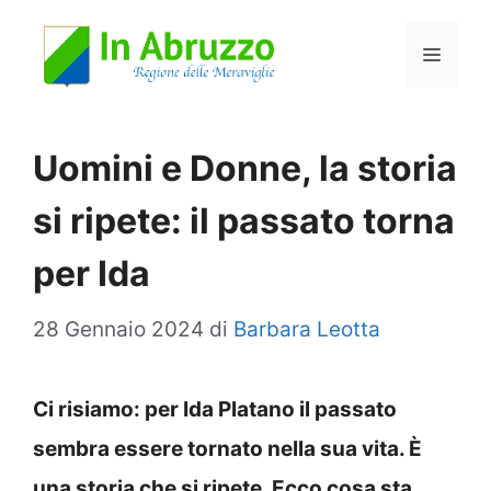
Vai
Menu
al
contenuto
Uomini e Donne, la storia
si ripete: il passato torna
per Ida
28 Gennaio 2024
di
Barbara Leotta
Ci risiamo: per Ida Platano il passato
sembra essere tornato nella sua vita. È
una storia che si ripete. Ecco cosa sta