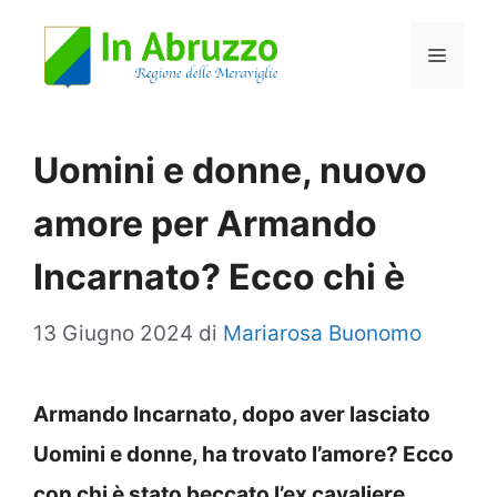
Vai
Menu
al
contenuto
Uomini e donne, nuovo
amore per Armando
Incarnato? Ecco chi è
13 Giugno 2024
di
Mariarosa Buonomo
Armando Incarnato, dopo aver lasciato
Uomini e donne, ha trovato l’amore? Ecco
con chi è stato beccato l’ex cavaliere.