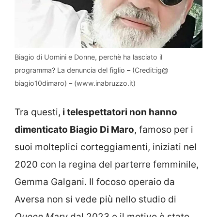
Biagio di Uomini e Donne, perchè ha lasciato il
programma? La denuncia del figlio – (Credit:ig@
biagio10dimaro) – (www.inabruzzo.it)
Tra questi,
i telespettatori non hanno
dimenticato Biagio Di Maro
, famoso per i
suoi molteplici corteggiamenti, iniziati nel
2020 con la regina del parterre femminile,
Gemma Galgani. Il focoso operaio da
Aversa non si vede più nello studio di
Queen Mary
dal 2023 e il motivo è stato