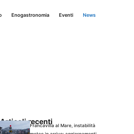
o
Enogastronomia
Eventi
News
Articoli recenti
Francavilla al Mare, instabilità
meteo in arrivo: aggiornamenti