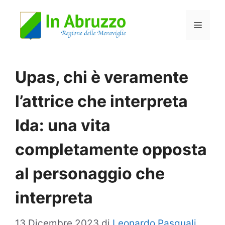
Vai
Menu
al
contenuto
Upas, chi è veramente
l’attrice che interpreta
Ida: una vita
completamente opposta
al personaggio che
interpreta
13 Dicembre 2023
di
Leonardo Pasquali