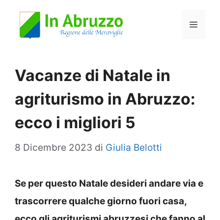
Vai
Menu
al
contenuto
Vacanze di Natale in
agriturismo in Abruzzo:
ecco i migliori 5
8 Dicembre 2023
di
Giulia Belotti
Se per questo Natale desideri andare via e
trascorrere qualche giorno fuori casa,
ecco gli agriturismi abruzzesi che fanno al