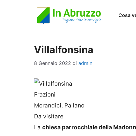
Vai
Cosa v
al
contenuto
Villalfonsina
8 Gennaio 2022
di
admin
Frazioni
Morandici, Pallano
Da visitare
La
chiesa parrocchiale della Madonn