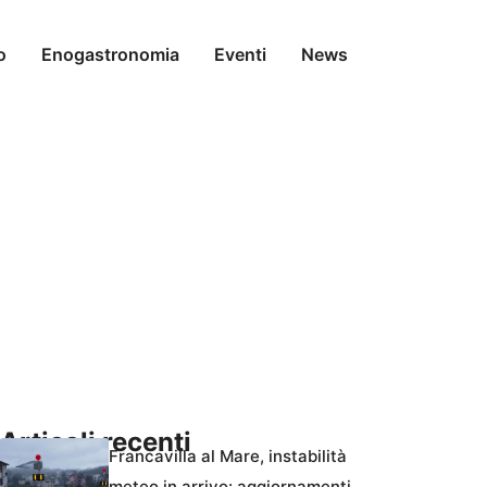
o
Enogastronomia
Eventi
News
Articoli recenti
Francavilla al Mare, instabilità
meteo in arrivo: aggiornamenti