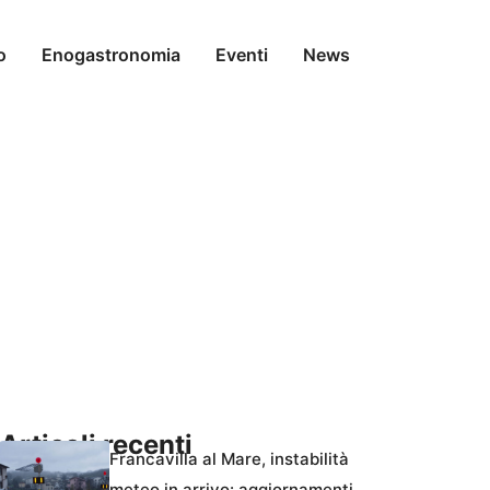
o
Enogastronomia
Eventi
News
Articoli recenti
Francavilla al Mare, instabilità
meteo in arrivo: aggiornamenti