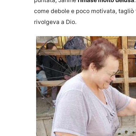
puntata, Janine
rimase molto delusa
come debole e poco motivata, tagliò t
rivolgeva a Dio.