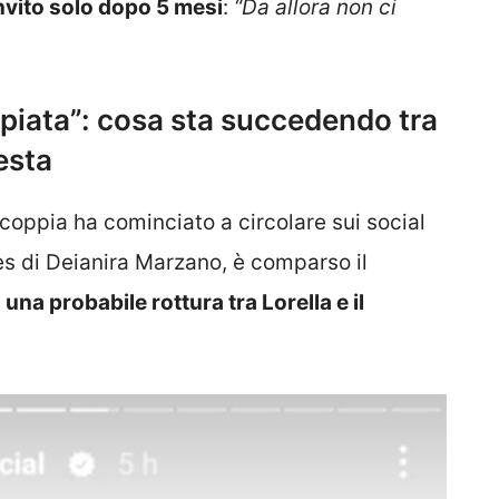
invito solo dopo 5 mesi
:
“Da allora non ci
ppiata”: cosa sta succedendo tra
esta
 coppia ha cominciato a circolare sui social
ories di Deianira Marzano, è comparso il
i
una probabile rottura tra Lorella e il