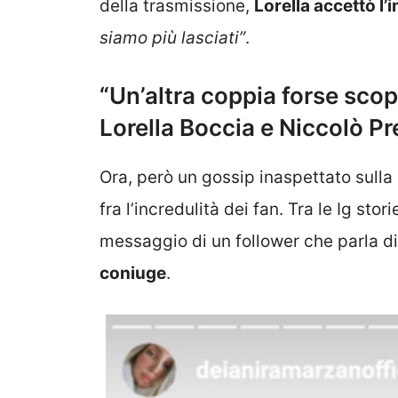
della trasmissione,
Lorella accettò l’
siamo più lasciati”
.
“Un’altra coppia forse sco
Lorella Boccia e Niccolò Pr
Ora, però un gossip inaspettato sulla
fra l’incredulità dei fan. Tra le Ig st
messaggio di un follower che parla d
coniuge
.