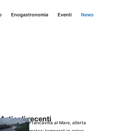
o
Enogastronomia
Eventi
News
Articoli recenti
Francavilla al Mare, allerta
meteo: temporali in arrivo