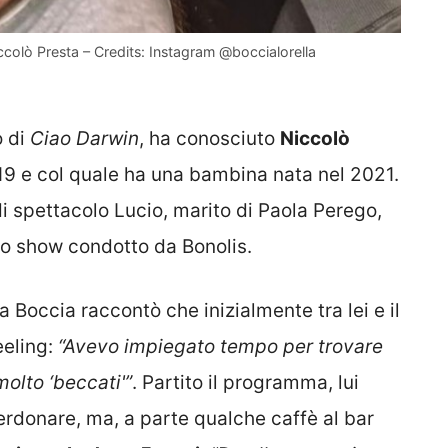
iccolò Presta – Credits: Instagram @boccialorella
o di
Ciao Darwin
, ha conosciuto
Niccolò
19 e col quale ha una bambina nata nel 2021.
di spettacolo Lucio, marito di Paola Perego,
rico show condotto da Bonolis.
 la Boccia raccontò che inizialmente tra lei e il
eeling:
“Avevo impiegato tempo per trovare
olto ‘beccati'”
. Partito il programma, lui
perdonare, ma, a parte qualche caffè al bar