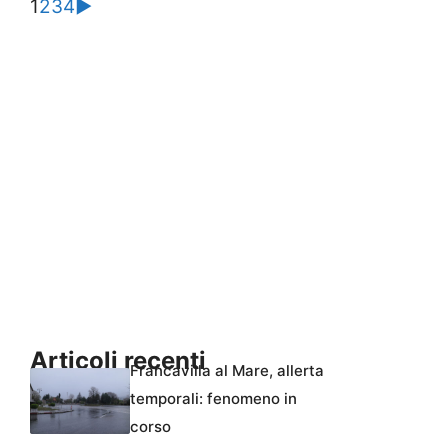
1
2
3
4
►
Articoli recenti
Francavilla al Mare, allerta
temporali: fenomeno in
corso