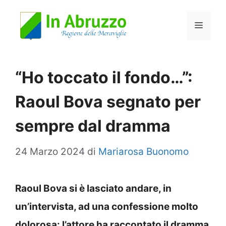
Vai
Menu
al
contenuto
“Ho toccato il fondo…”:
Raoul Bova segnato per
sempre dal dramma
24 Marzo 2024
di
Mariarosa Buonomo
Raoul Bova si è lasciato andare, in
un’intervista, ad una confessione molto
dolorosa: l’attore ha raccontato il dramma