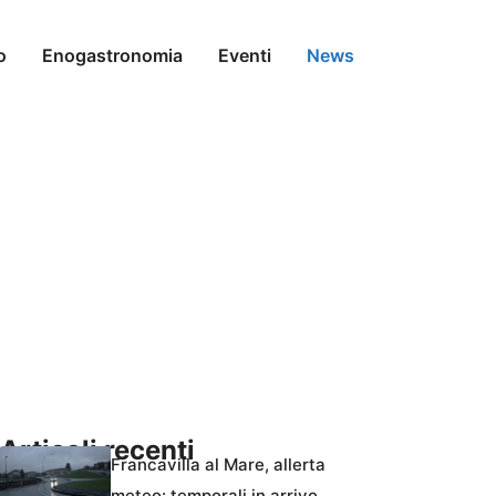
o
Enogastronomia
Eventi
News
Articoli recenti
Francavilla al Mare, allerta
meteo: temporali in arrivo