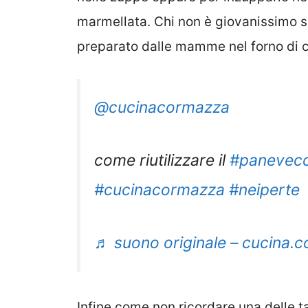
marmellata. Chi non è giovanissimo s
preparato dalle mamme nel forno di c
@cucinacormazza
come riutilizzare il
#panevecc
#cucinacormazza
#neiperte
♬ suono originale – cucina.
Infine come non ricordare una delle t