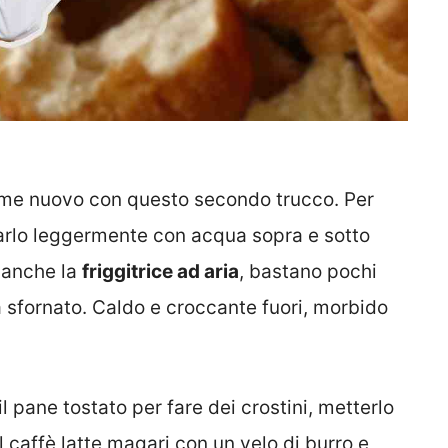
ome nuovo con questo secondo trucco. Per
narlo leggermente con acqua sopra e sotto
e anche la
friggitrice ad aria
, bastano pochi
sfornato. Caldo e croccante fuori, morbido
l pane tostato per fare dei crostini, metterlo
 caffè latte magari con un velo di burro e