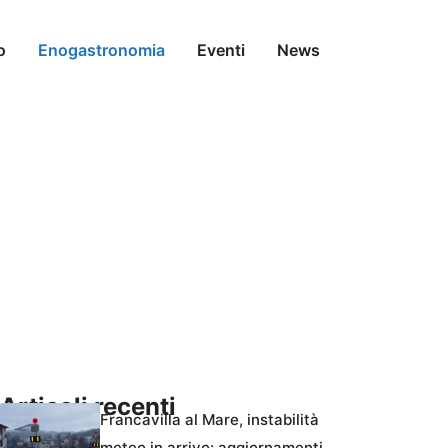
o
Enogastronomia
Eventi
News
Articoli recenti
Francavilla al Mare, instabilità
meteo in arrivo: aggiornamenti