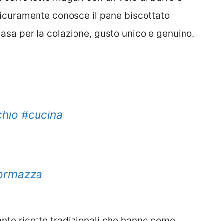
icuramente conosce il pane biscottato
asa per la colazione, gusto unico e genuino.
hio
#cucina
cormazza
ante ricette tradizionali che hanno come