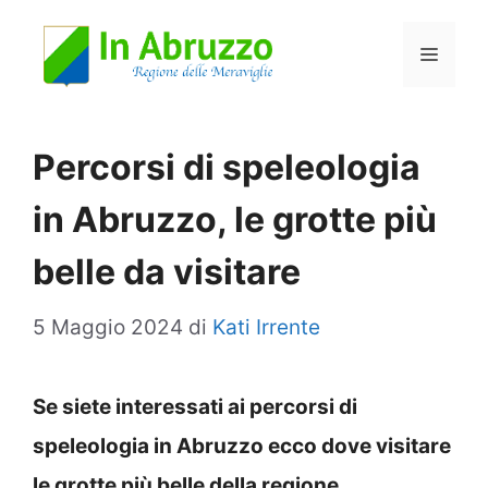
Vai
Menu
al
contenuto
Percorsi di speleologia
in Abruzzo, le grotte più
belle da visitare
5 Maggio 2024
di
Kati Irrente
Se siete interessati ai percorsi di
speleologia in Abruzzo ecco dove visitare
le grotte più belle della regione.