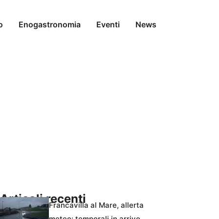
o
Enogastronomia
Eventi
News
Articoli recenti
Francavilla al Mare, allerta
meteo: temporali in arrivo