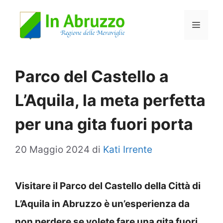
Vai
Menu
al
contenuto
Parco del Castello a
L’Aquila, la meta perfetta
per una gita fuori porta
20 Maggio 2024
di
Kati Irrente
Visitare il Parco del Castello della Città di
L’Aquila in Abruzzo è un’esperienza da
non perdere se volete fare una gita fuori