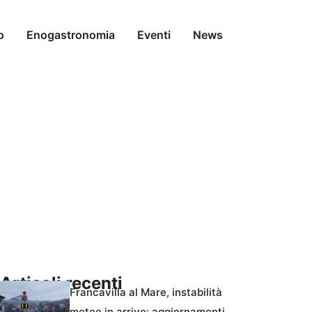
o
Enogastronomia
Eventi
News
Articoli recenti
Francavilla al Mare, instabilità
meteo in arrivo: aggiornamenti