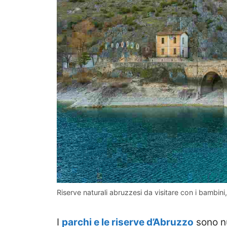
Riserve naturali abruzzesi da visitare con i bambini,
I
parchi e le riserve d’Abruzzo
sono nu