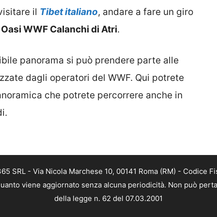
isitare il
Tibet italiano
, andare a fare un giro
 Oasi WWF Calanchi di Atri
.
edibile panorama si può prendere parte alle
izzate dagli operatori del WWF. Qui potrete
panoramica che potrete percorrere anche in
i.
 365 SRL - Via Nicola Marchese 10, 00141 Roma (RM) - Codice Fis
n quanto viene aggiornato senza alcuna periodicità. Non può perta
della legge n. 62 del 07.03.2001