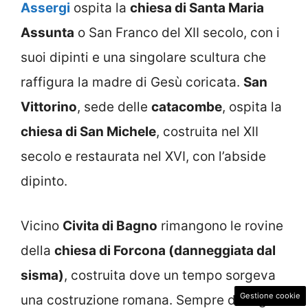
Assergi
ospita la
chiesa di Santa Maria
Assunta
o San Franco del XII secolo, con i
suoi dipinti e una singolare scultura che
raffigura la madre di Gesù coricata.
San
Vittorino
, sede delle
catacombe
, ospita la
chiesa di San Michele
, costruita nel XII
secolo e restaurata nel XVI, con l’abside
dipinto.
Vicino
Civita di Bagno
rimangono le rovine
della
chiesa di Forcona (danneggiata dal
sisma)
, costruita dove un tempo sorgeva
Gestione cookie
una costruzione romana. Sempre di origine